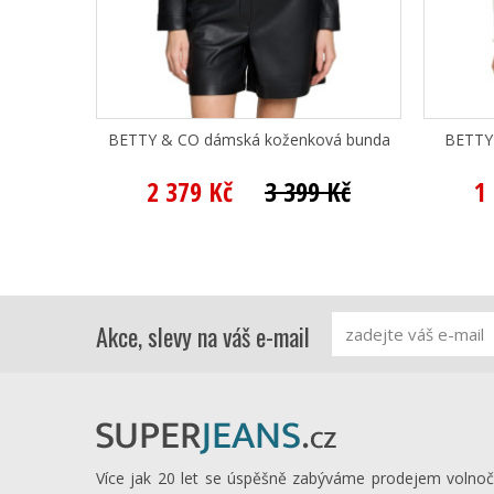
BETTY & CO dámská koženková bunda
BETTY 
2 379 Kč
3 399 Kč
1
Akce, slevy na váš e-mail
Více jak 20 let se úspěšně zabýváme prodejem volno