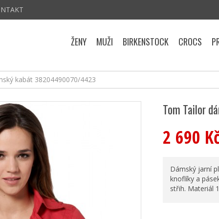
ONTAKT
ŽENY
MUŽI
BIRKENSTOCK
CROCS
P
mský kabát 38204490070/4423
Tom Tailor 
2 690 K
Dámský jarní p
knoflíky a páse
střih. Materiál