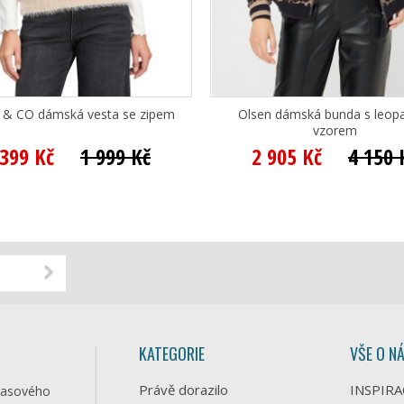
& CO dámská vesta se zipem
Olsen dámská bunda s leop
vzorem
 399 Kč
1 999 Kč
2 905 Kč
4 150 
KATEGORIE
VŠE O N
Právě dorazilo
INSPIRA
časového