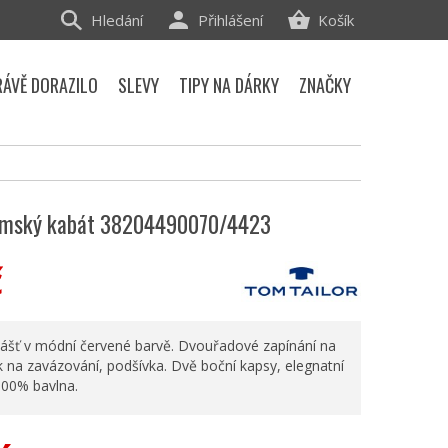
Hledání
Přihlášení
Košík
RÁVĚ DORAZILO
SLEVY
TIPY NA DÁRKY
ZNAČKY
dámský kabát 38204490070/4423
č
lášť v módní červené barvě. Dvouřadové zapínání na
k na zavázování, podšívka. Dvě boční kapsy, elegnatní
 100% bavlna.