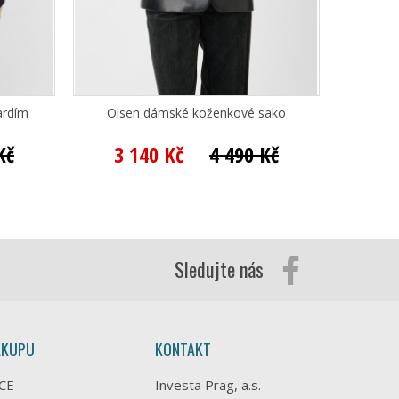
ardím
Olsen dámské koženkové sako
Betty Ba
Kč
3 140 Kč
4 490 Kč
2 
Sledujte nás
ÁKUPU
KONTAKT
CE
Investa Prag, a.s.