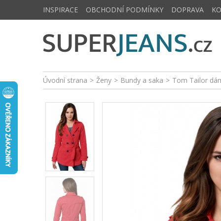
INSPIRACE
OBCHODNÍ PODMÍNKY
DOPRAVA
K
Úvodní strana
>
Ženy
>
Bundy a saka
>
Tom Tailor dá