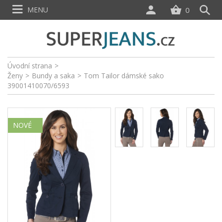
MENU
0
Úvodní strana
>
Ženy
>
Bundy a saka
>
Tom Tailor dámské sako
39001410070/6593
NOVÉ