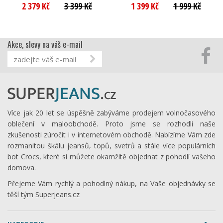
2 379 Kč
3 399 Kč
1 399 Kč
1 999 Kč
Akce, slevy na váš e-mail
Více jak 20 let se úspěšně zabýváme prodejem volnočasového
oblečení v maloobchodě. Proto jsme se rozhodli naše
zkušenosti zúročit i v internetovém obchodě. Nabízíme Vám zde
rozmanitou škálu jeansů, topů, svetrů a stále více populárních
bot Crocs, které si můžete okamžitě objednat z pohodlí vašeho
domova.
Přejeme Vám rychlý a pohodlný nákup, na Vaše objednávky se
těší tým Superjeans.cz