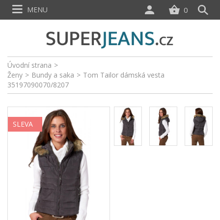
MENU
0
Úvodní strana
>
Ženy
>
Bundy a saka
>
Tom Tailor dámská vesta
35197090070/8207
SLEVA