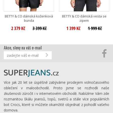
BETTY & CO dámská koženková
BETTY & CO dámská vesta se
bunda
zipem
2 379 Kč
3 399 Kč
1 399 Kč
1 999 Kč
Akce, slevy na váš e-mail
Více jak 20 let se úspěšně zabýváme prodejem volnočasového
oblečení v maloobchodě. Proto jsme se rozhodli naše
zkušenosti zúročit i v internetovém obchodě. Nabízíme Vám zde
rozmanitou škálu jeansů, topů, svetrů a stále více populárních
bot Crocs, které si můžete okamžitě objednat z pohodlí vašeho
domova.