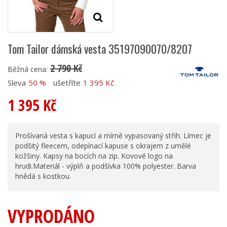
Tom Tailor dámská vesta 35197090070/8207
2 790 Kč
Běžná cena:
Sleva
50 %
ušetříte
1 395 Kč
1 395 Kč
Prošívaná vesta s kapucí a mírně vypasovaný střih. Límec je
podšitý fleecem, odepínací kapuse s okrajem z umělé
kožšiny. Kapsy na bocích na zip. Kovové logo na
hrudi.Materiál - výplň a podšívka 100% polyester. Barva
hnědá s kostkou.
VYPRODÁNO