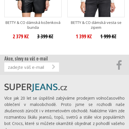
BETTY & CO dámská koženková
BETTY & CO dámská vesta se
bunda
zipem
2 379 Kč
3 399 Kč
1 399 Kč
1 999 Kč
Akce, slevy na váš e-mail
Více jak 20 let se úspěšně zabýváme prodejem volnočasového
oblečení v maloobchodě. Proto jsme se rozhodli naše
zkušenosti zúročit i v internetovém obchodě. Nabízíme Vám zde
rozmanitou škálu jeansů, topů, svetrů a stále více populárních
bot Crocs, které si můžete okamžitě objednat z pohodlí vašeho