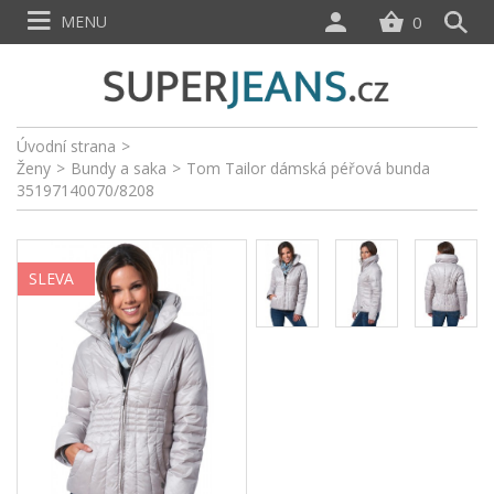
MENU
0
Úvodní strana
>
Ženy
>
Bundy a saka
>
Tom Tailor dámská péřová bunda
35197140070/8208
SLEVA