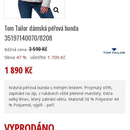
Tom Tailor dámská péřová bunda
35197140070/8208
3 590 Kč
Běžná cena:
Sleva
47 %
ušetříte
1 700 Kč
1 890 Kč
Krásná péřová bunda s mírným leskem. Projmutý střih,
zapínání na zip, v rukávech všité pletené manžety. Extra
velký límec, který zabrání větru. Materiál 56 % Polyester 44
% Polyamid, výplň - peří.
VYPRODÁNO