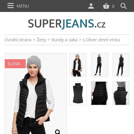
MENU
0
Úvodní strana
>
Ženy
>
Bundy a saka
>
s.Oliver zimní vesta
SLEVA