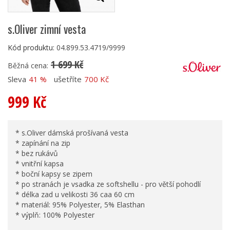
s.Oliver zimní vesta
Kód produktu:
04.899.53.4719/9999
1 699 Kč
Běžná cena:
Sleva
41 %
ušetříte
700 Kč
999 Kč
* s.Oliver dámská prošívaná vesta
* zapínání na zip
* bez rukávů
* vnitřní kapsa
* boční kapsy se zipem
* po stranách je vsadka ze softshellu - pro větší pohodlí
* délka zad u velikosti 36 caa 60 cm
* materiál: 95% Polyester, 5% Elasthan
* výplň: 100% Polyester