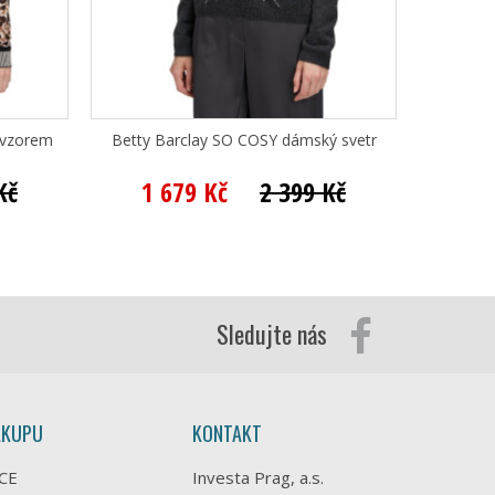
 vzorem
Betty Barclay SO COSY dámský svetr
Betty B
Kč
1 679 Kč
2 399 Kč
1 
Sledujte nás
ÁKUPU
KONTAKT
CE
Investa Prag, a.s.