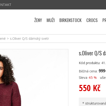
ONTAKT
ŽENY
MUŽI
BIRKENSTOCK
CROCS
P
tené
>
s.Oliver Q/S dámský svetr
s.Oliver Q/S 
Kód produktu:
41
999
Běžná cena:
Sleva
45 %
uše
550 Kč
* strukturovan