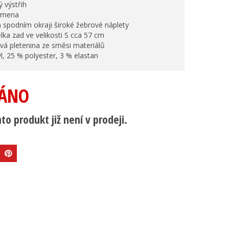
ý výstřih
ramena
 spodním okraji široké žebrové náplety
élka zad ve velikosti S cca 57 cm
vá pletenina ze směsi materiálů
l, 25 % polyester, 3 % elastan
ÁNO
to produkt již není v prodeji.