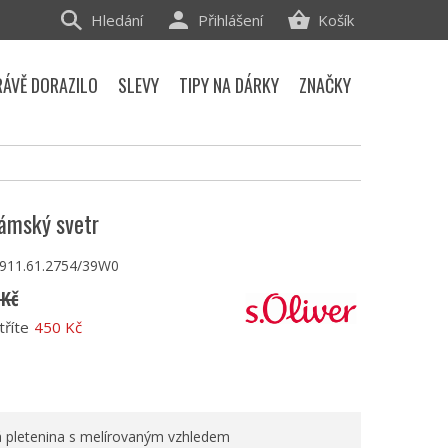
Hledání
Přihlášení
Košík
RÁVĚ DORAZILO
SLEVY
TIPY NA DÁRKY
ZNAČKY
dámský svetr
.911.61.2754/39W0
 Kč
tříte
450 Kč
á pletenina s melírovaným vzhledem