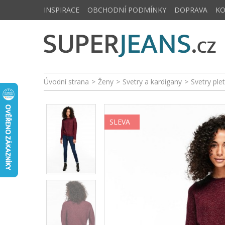
INSPIRACE
OBCHODNÍ PODMÍNKY
DOPRAVA
K
Úvodní strana
>
Ženy
>
Svetry a kardigany
>
Svetry ple
SLEVA