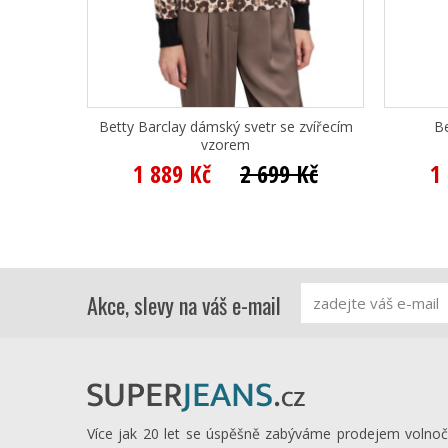
Betty Barclay dámský svetr se zvířecím
Be
vzorem
1 889 Kč
2 699 Kč
1
Akce, slevy na váš e-mail
Více jak 20 let se úspěšně zabýváme prodejem volno