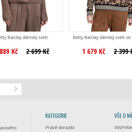
tty Barclay dámský svetr
Betty Barclay dámský svetr se
 889 Kč
2 699 Kč
1 679 Kč
2 399 
KATEGORIE
VŠE O N
Právě dorazilo
INSPIRA
časového