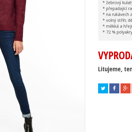
* žebrový kulat
* přepadající 
* na rukávech a
* volný střih; d
* měkká a hřeji
* 72 % polyakry
VYPROD
Litujeme, ten