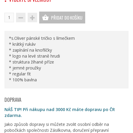
PŘIDAT DO KOŠÍKU
*s.Oliver pánské tričko s límečkem
* krátký rukáv
* zapínání na knoflíčky
* logo na levé straně hrudi
* struktura žíhané příze
* jemné proužky
* regular fit
* 100% bavlna
DOPRAVA
NÁŠ TIP! Při nákupu nad 3000 Kč máte dopravu po ČR
zdarma.
Jako způsob dopravy si můžete zvolit osobní odběr na
pobočkách společnosti Zásilkovna, doručení přepravní