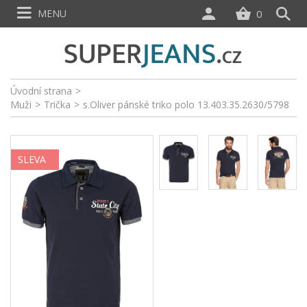
MENU
0
Úvodní strana
>
Muži
>
Trička
>
s.Oliver pánské triko polo 13.403.35.2630/5798
SLEVA