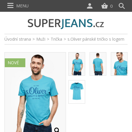
MENU
0
Úvodní strana
>
Muži
>
Trička
>
s.Oliver pánské tričko s logem
NOVÉ