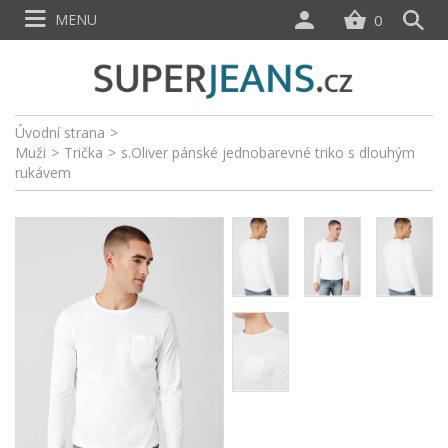
MENU
0
Úvodní strana
>
Muži
>
Trička
>
s.Oliver pánské jednobarevné triko s dlouhým
rukávem