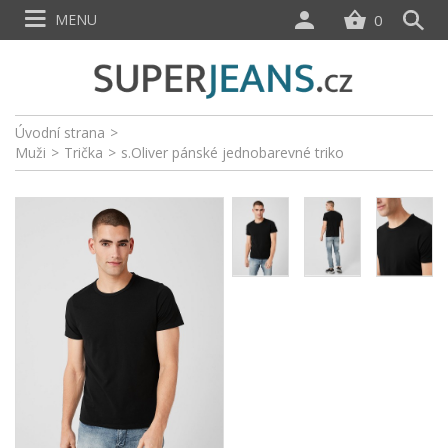
MENU
0
Úvodní strana
>
Muži
>
Trička
>
s.Oliver pánské jednobarevné triko