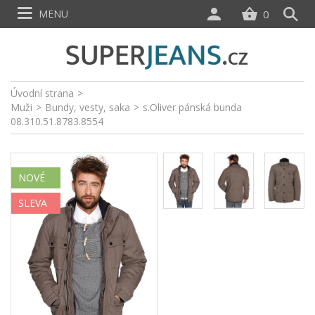
MENU
0
Úvodní strana
>
Muži
>
Bundy, vesty, saka
>
s.Oliver pánská bunda
08.310.51.8783.8554
NOVÉ
SLEVA