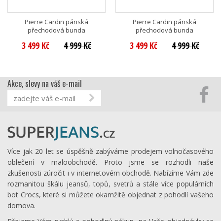
Pierre Cardin pánská
Pierre Cardin pánská
přechodová bunda
přechodová bunda
3 499 Kč
4 999 Kč
3 499 Kč
4 999 Kč
Akce, slevy na váš e-mail
Více jak 20 let se úspěšně zabýváme prodejem volnočasového
oblečení v maloobchodě. Proto jsme se rozhodli naše
zkušenosti zúročit i v internetovém obchodě. Nabízíme Vám zde
rozmanitou škálu jeansů, topů, svetrů a stále více populárních
bot Crocs, které si můžete okamžitě objednat z pohodlí vašeho
domova.