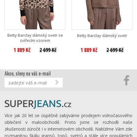
Betty Barclay dámský svetr se
Betty Barclay dámský svetr
zvířecím vzorem
1 889 Kč
2 699 Kč
1 889 Kč
2 699 Kč
Akce, slevy na váš e-mail
Více jak 20 let se úspěšně zabýváme prodejem volnočasového
oblečení v maloobchodě. Proto jsme se rozhodli naše
zkušenosti zúročit i v internetovém obchodě. Nabízíme Vám zde
rozmanitou škálu jeansů, topů, svetrů a stále více populárních