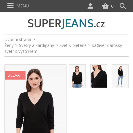
MENU
0
Úvodní strana
>
Ženy
>
Svetry a kardigany
>
Svetry pletené
>
s.Oliver dámský
svetr s výstřihem
SLEVA