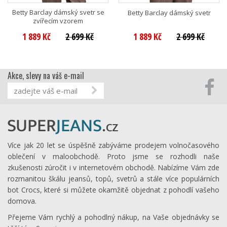
Betty Barclay dámský svetr se
Betty Barclay dámský svetr
zvířecím vzorem
1 889 Kč
2 699 Kč
1 889 Kč
2 699 Kč
Akce, slevy na váš e-mail
Více jak 20 let se úspěšně zabýváme prodejem volnočasového
oblečení v maloobchodě. Proto jsme se rozhodli naše
zkušenosti zúročit i v internetovém obchodě. Nabízíme Vám zde
rozmanitou škálu jeansů, topů, svetrů a stále více populárních
bot Crocs, které si můžete okamžitě objednat z pohodlí vašeho
domova.
Přejeme Vám rychlý a pohodlný nákup, na Vaše objednávky se