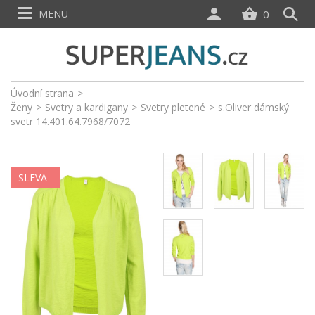
MENU
0
Úvodní strana
>
Ženy
>
Svetry a kardigany
>
Svetry pletené
>
s.Oliver dámský
svetr 14.401.64.7968/7072
SLEVA