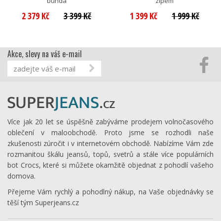
bunda
zipem
2 379 Kč
3 399 Kč
1 399 Kč
1 999 Kč
Akce, slevy na váš e-mail
Více jak 20 let se úspěšně zabýváme prodejem volnočasového
oblečení v maloobchodě. Proto jsme se rozhodli naše
zkušenosti zúročit i v internetovém obchodě. Nabízíme Vám zde
rozmanitou škálu jeansů, topů, svetrů a stále více populárních
bot Crocs, které si můžete okamžitě objednat z pohodlí vašeho
domova.
Přejeme Vám rychlý a pohodlný nákup, na Vaše objednávky se
těší tým Superjeans.cz