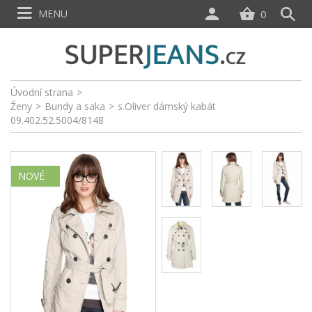
MENU
0
Úvodní strana
>
Ženy
>
Bundy a saka
>
s.Oliver dámský kabát
09.402.52.5004/8148
NOVÉ