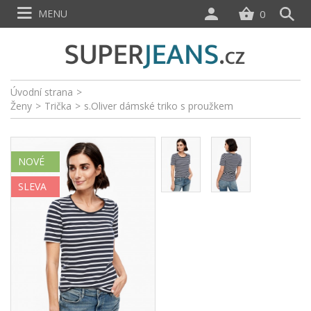
MENU
0
Úvodní strana
>
Ženy
>
Trička
>
s.Oliver dámské triko s proužkem
NOVÉ
SLEVA