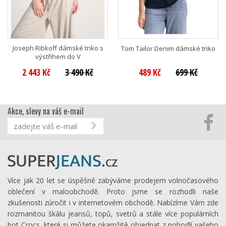
Joseph Ribkoff dámské triko s
Tom Tailor Denim dámské triko
výstřihem do V
2 443 Kč
3 490 Kč
489 Kč
699 Kč
Akce, slevy na váš e-mail
Více jak 20 let se úspěšně zabýváme prodejem volnočasového
oblečení v maloobchodě. Proto jsme se rozhodli naše
zkušenosti zúročit i v internetovém obchodě. Nabízíme Vám zde
rozmanitou škálu jeansů, topů, svetrů a stále více populárních
bot Crocs, které si můžete okamžitě objednat z pohodlí vašeho