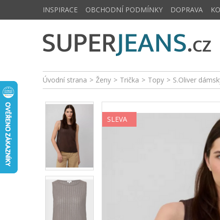
INSPIRACE
OBCHODNÍ PODMÍNKY
DOPRAVA
K
Úvodní strana
>
Ženy
>
Trička
>
Topy
>
S.Oliver dámsk
SLEVA