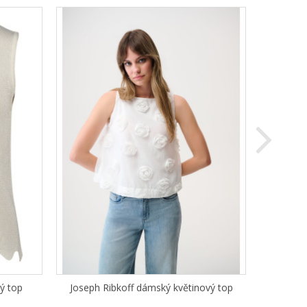
ý top
Joseph Ribkoff dámský květinový top
Jos