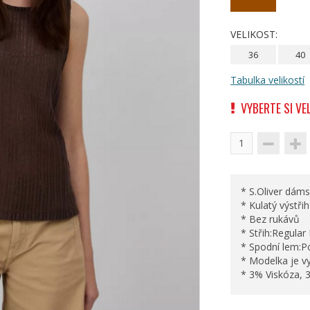
VELIKOST:
36
40
Tabulka velikostí
VYBERTE SI VE
* S.Oliver dám
* Kulatý výstřih
* Bez rukávů
* Střih:Regular 
* Spodní lem:P
* Modelka je v
* 3% Viskóza, 