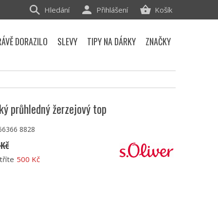
Hledání
Přihlášení
Košík
RÁVĚ DORAZILO
SLEVY
TIPY NA DÁRKY
ZNAČKY
ký průhledný žerzejový top
66366 8828
 Kč
tříte
500 Kč