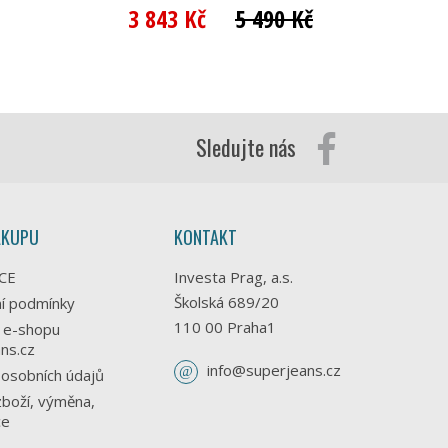
3 843 Kč
5 490 Kč
2 
Sledujte nás
ÁKUPU
KONTAKT
CE
Investa Prag, a.s.
Školská 689/20
í podmínky
110 00 Praha1
 e-shopu
ns.cz
info@superjeans.cz
osobních údajů
zboží, výměna,
ce