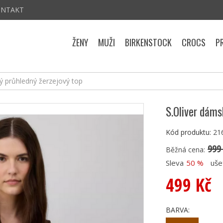
ONTAKT
ŽENY
MUŽI
BIRKENSTOCK
CROCS
P
ý průhledný žerzejový top
S.Oliver dáms
Kód produktu:
21
999
Běžná cena:
Sleva
50 %
uše
499 Kč
BARVA: