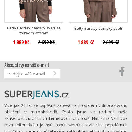
Betty Barclay dámský svetr se
Betty Barclay dámský svetr
zvířecím vzorem
1 889 Kč
2 699 Kč
1 889 Kč
2 699 Kč
Akce, slevy na váš e-mail
Více jak 20 let se úspěšně zabýváme prodejem volnočasového
oblečení v maloobchodě. Proto jsme se rozhodli naše
zkušenosti zúročit i v internetovém obchodě. Nabízíme Vám zde
rozmanitou škálu jeansů, topů, svetrů a stále více populárních
bot Crocs, které si můžete okamžitě objednat z pohodlí vašeho