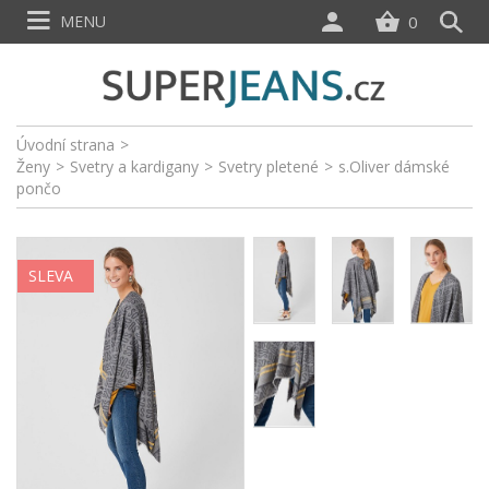
MENU
0
Úvodní strana
>
Ženy
>
Svetry a kardigany
>
Svetry pletené
>
s.Oliver dámské
pončo
SLEVA