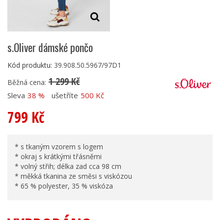
s.Oliver dámské pončo
Kód produktu:
39.908.50.5967/97D1
1 299 Kč
Běžná cena:
Sleva
38 %
ušetříte
500 Kč
799 Kč
* s tkaným vzorem s logem
* okraj s krátkými třásněmi
* volný střih; délka zad cca 98 cm
* měkká tkanina ze směsi s viskózou
* 65 % polyester, 35 % viskóza