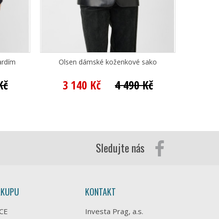
ardím
Olsen dámské koženkové sako
Betty Ba
Kč
3 140 Kč
4 490 Kč
2 
Sledujte nás
ÁKUPU
KONTAKT
CE
Investa Prag, a.s.