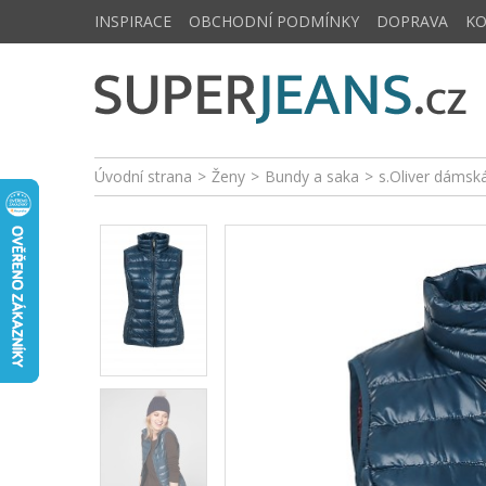
INSPIRACE
OBCHODNÍ PODMÍNKY
DOPRAVA
K
Úvodní strana
>
Ženy
>
Bundy a saka
>
s.Oliver dámsk