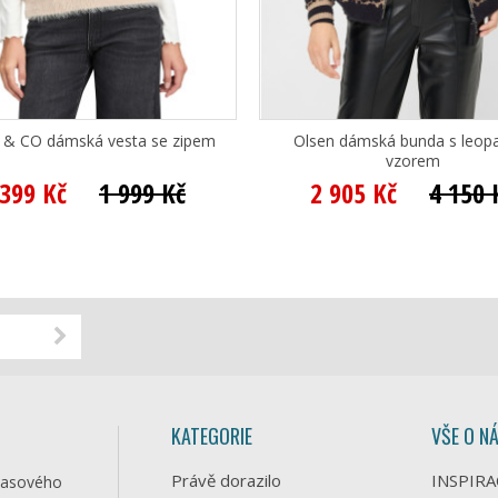
& CO dámská vesta se zipem
Olsen dámská bunda s leop
vzorem
 399 Kč
1 999 Kč
2 905 Kč
4 150 
KATEGORIE
VŠE O N
Právě dorazilo
INSPIRA
časového