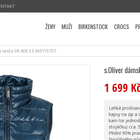
ONTAKT
ŽENY
MUŽI
BIRKENSTOCK
CROCS
P
á vesta 09.408.53.3697/5757
s.Oliver dám
1 699 K
Lehká prošívaná
kapsy na zip a 
kam lze jednodu
stojáčku) cca. 
Plnění 90% prac
živočišného pů