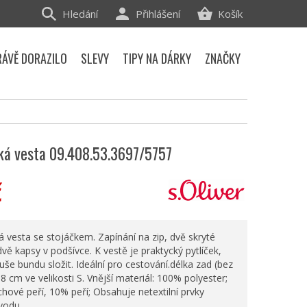
Hledání
Přihlášení
Košík
RÁVĚ DORAZILO
SLEVY
TIPY NA DÁRKY
ZNAČKY
ská vesta 09.408.53.3697/5757
č
 vesta se stojáčkem. Zapínání na zip, dvě skryté
dvě kapsy v podšívce. K vestě je praktycký pytlíček,
še bundu složit. Ideální pro cestování.délka zad (bez
58 cm ve velikosti S. Vnější materiál: 100% polyester;
hové peří, 10% peří; Obsahuje netextilní prvky
vodu.