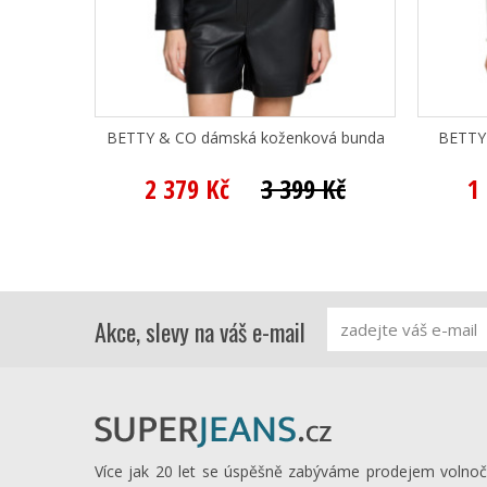
BETTY & CO dámská koženková bunda
BETTY 
2 379 Kč
3 399 Kč
1
Akce, slevy na váš e-mail
Více jak 20 let se úspěšně zabýváme prodejem volno