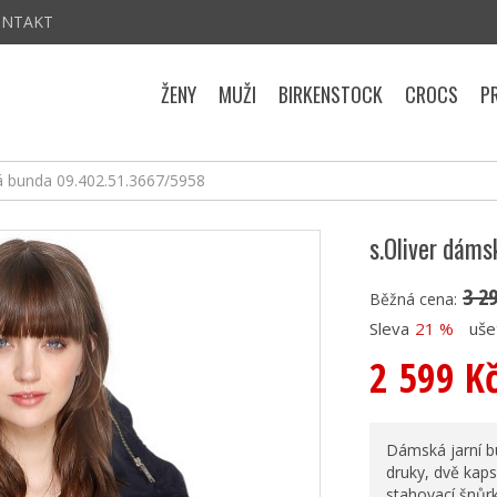
ONTAKT
ŽENY
MUŽI
BIRKENSTOCK
CROCS
P
á bunda 09.402.51.3667/5958
s.Oliver dám
3 2
Běžná cena:
Sleva
21 %
uše
2 599 K
Dámská jarní bu
druky, dvě kaps
stahovací šnůrk