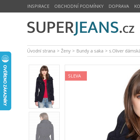
INSPIRACE
OBCHODNÍ PODMÍNKY
DOPRAVA
K
Úvodní strana
>
Ženy
>
Bundy a saka
>
s.Oliver dámsk
SLEVA