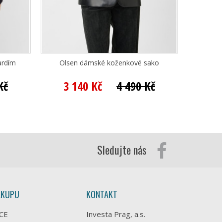
ardím
Olsen dámské koženkové sako
Betty Ba
Kč
3 140 Kč
4 490 Kč
2 
Sledujte nás
ÁKUPU
KONTAKT
CE
Investa Prag, a.s.