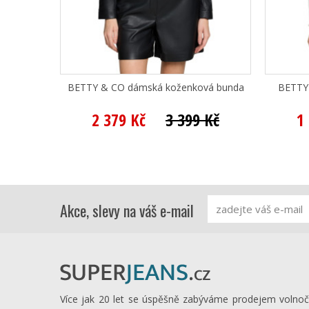
BETTY & CO dámská koženková bunda
BETTY 
2 379 Kč
3 399 Kč
1
Akce, slevy na váš e-mail
Více jak 20 let se úspěšně zabýváme prodejem volno