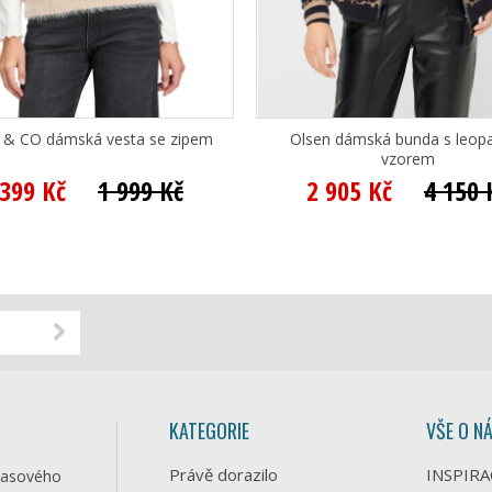
& CO dámská vesta se zipem
Olsen dámská bunda s leop
vzorem
 399 Kč
1 999 Kč
2 905 Kč
4 150 
KATEGORIE
VŠE O N
Právě dorazilo
INSPIRA
časového