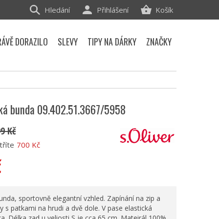
Hledání
Přihlášení
Košík
RÁVĚ DORAZILO
SLEVY
TIPY NA DÁRKY
ZNAČKY
ská bunda 09.402.51.3667/5958
99 Kč
tříte
700 Kč
č
nda, sportovně elegantní vzhled. Zapínání na zip a
y s patkami na hrudi a dvě dole. V pase elastická
a. Délka zad u veliosti S je cca 65 cm. Mateirál 100%