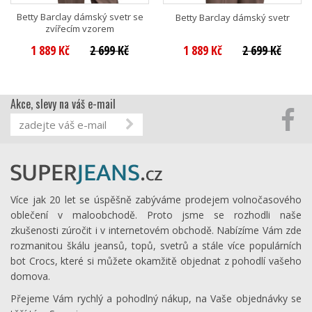
Betty Barclay dámský svetr se
Betty Barclay dámský svetr
zvířecím vzorem
1 889 Kč
2 699 Kč
1 889 Kč
2 699 Kč
Akce, slevy na váš e-mail
Více jak 20 let se úspěšně zabýváme prodejem volnočasového
oblečení v maloobchodě. Proto jsme se rozhodli naše
zkušenosti zúročit i v internetovém obchodě. Nabízíme Vám zde
rozmanitou škálu jeansů, topů, svetrů a stále více populárních
bot Crocs, které si můžete okamžitě objednat z pohodlí vašeho
domova.
Přejeme Vám rychlý a pohodlný nákup, na Vaše objednávky se