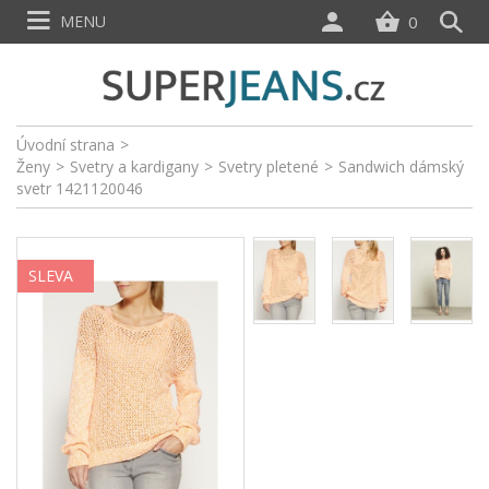
MENU
0
Úvodní strana
>
Ženy
>
Svetry a kardigany
>
Svetry pletené
>
Sandwich dámský
svetr 1421120046
SLEVA