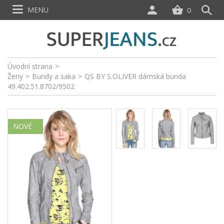
MENU
0
Úvodní strana
>
Ženy
>
Bundy a saka
>
QS BY S.OLIVER dámská bunda
49.402.51.8702/9502
NOVÉ