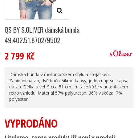
QS BY S.OLIVER dámská bunda
49.402.51.8702/9502
2 799 Kč
Dámská bunda v motorkářském stylu a stojáčkem.
Zapínání na zip, dvě boční šikmé kapsy, jedna náprsní kapsa
na zip. Délka u vel. S cca 51 cm. Imitace kůže v autentickém
retro vzhledu. Materiál 57% polyuretan, 36% viskóza, 7%
polyester.
VYPRODÁNO
Litujeme, tento produkt již není v prodeji.