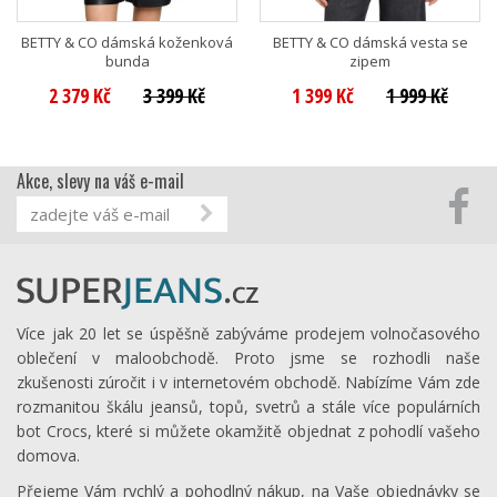
BETTY & CO dámská koženková
BETTY & CO dámská vesta se
bunda
zipem
2 379 Kč
3 399 Kč
1 399 Kč
1 999 Kč
Akce, slevy na váš e-mail
Více jak 20 let se úspěšně zabýváme prodejem volnočasového
oblečení v maloobchodě. Proto jsme se rozhodli naše
zkušenosti zúročit i v internetovém obchodě. Nabízíme Vám zde
rozmanitou škálu jeansů, topů, svetrů a stále více populárních
bot Crocs, které si můžete okamžitě objednat z pohodlí vašeho
domova.
Přejeme Vám rychlý a pohodlný nákup, na Vaše objednávky se