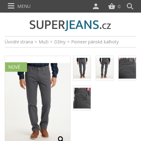
MENU
0
Úvodní strana
>
Muži
>
Džíny
>
Pioneer pánské kalhoty
NOVÉ