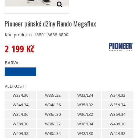
Pioneer pánské džíny Rando Megaflex
Kód produktu:
16801 6688 6800
2 199 Kč
BARVA:
VELIKOST:
W33/L30
W33/L32
W33/L34
W34/L32
W34/L34
W34/L36
W35/L32
W35/L34
W35/L36
W36/L30
W36/L32
W36/L34
W38/L30
W38/L32
W38/L34
W40/L30
W40/L32
W40/L34
W42/L30
W42/L32