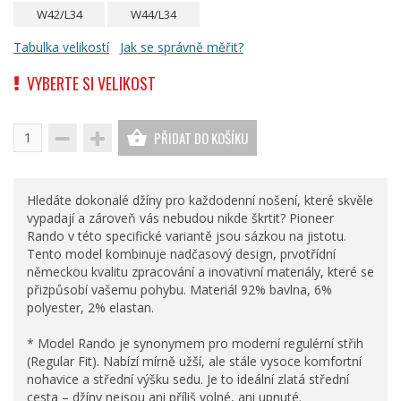
W42/L34
W44/L34
Tabulka velikostí
Jak se správně měřit?
VYBERTE SI VELIKOST
PŘIDAT DO KOŠÍKU
Hledáte dokonalé džíny pro každodenní nošení, které skvěle
vypadají a zároveň vás nebudou nikde škrtit? Pioneer
Rando v této specifické variantě jsou sázkou na jistotu.
Tento model kombinuje nadčasový design, prvotřídní
německou kvalitu zpracování a inovativní materiály, které se
přizpůsobí vašemu pohybu. Materiál 92% bavlna, 6%
polyester, 2% elastan.
* Model Rando je synonymem pro moderní regulérní střih
(Regular Fit). Nabízí mírně užší, ale stále vysoce komfortní
nohavice a střední výšku sedu. Je to ideální zlatá střední
cesta – džíny nejsou ani příliš volné, ani upnuté.