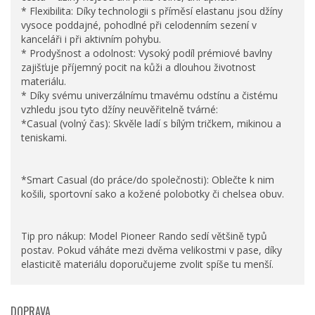
* Flexibilita: Díky technologii s příměsí elastanu jsou džíny
vysoce poddajné, pohodlné při celodenním sezení v
kanceláři i při aktivním pohybu.
* Prodyšnost a odolnost: Vysoký podíl prémiové bavlny
zajišťuje příjemný pocit na kůži a dlouhou životnost
materiálu.
* Díky svému univerzálnímu tmavému odstínu a čistému
vzhledu jsou tyto džíny neuvěřitelně tvárné:
*Casual (volný čas): Skvěle ladí s bílým tričkem, mikinou a
teniskami.
*Smart Casual (do práce/do společnosti): Oblečte k nim
košili, sportovní sako a kožené polobotky či chelsea obuv.
Tip pro nákup: Model Pioneer Rando sedí většině typů
postav. Pokud váháte mezi dvěma velikostmi v pase, díky
elasticitě materiálu doporučujeme zvolit spíše tu menší.
DOPRAVA