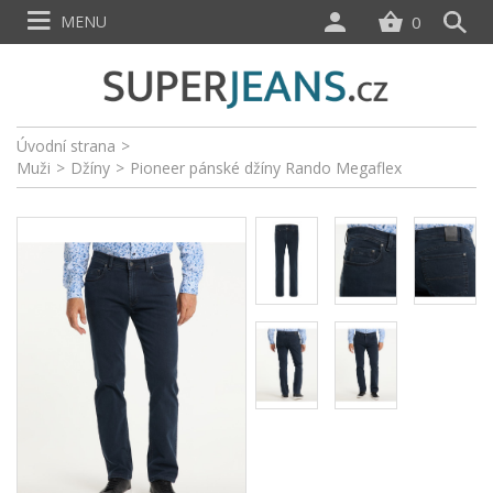
MENU
0
Úvodní strana
>
Muži
>
Džíny
>
Pioneer pánské džíny Rando Megaflex