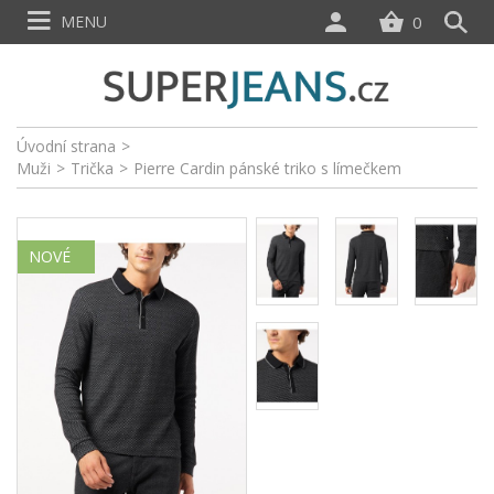
MENU
0
Úvodní strana
>
Muži
>
Trička
>
Pierre Cardin pánské triko s límečkem
NOVÉ