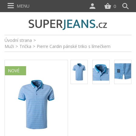
MENU
0
Úvodní strana
>
Muži
>
Trička
>
Pierre Cardin pánské triko s límečkem
NOVÉ