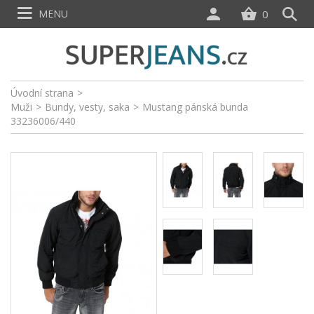
MENU
0
Úvodní strana
>
Muži
>
Bundy, vesty, saka
>
Mustang pánská bunda
33236006/440