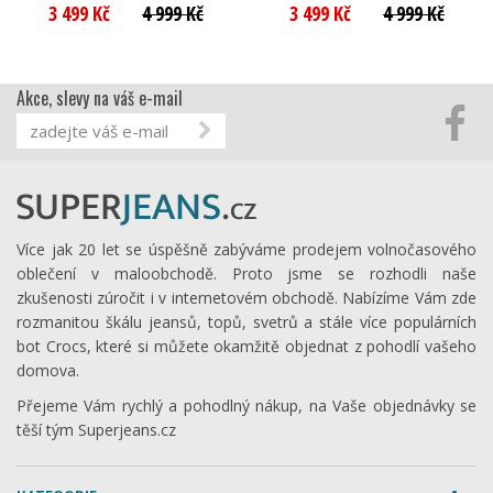
3 499 Kč
4 999 Kč
3 499 Kč
4 999 Kč
Akce, slevy na váš e-mail
Více jak 20 let se úspěšně zabýváme prodejem volnočasového
oblečení v maloobchodě. Proto jsme se rozhodli naše
zkušenosti zúročit i v internetovém obchodě. Nabízíme Vám zde
rozmanitou škálu jeansů, topů, svetrů a stále více populárních
bot Crocs, které si můžete okamžitě objednat z pohodlí vašeho
domova.
Přejeme Vám rychlý a pohodlný nákup, na Vaše objednávky se
těší tým Superjeans.cz