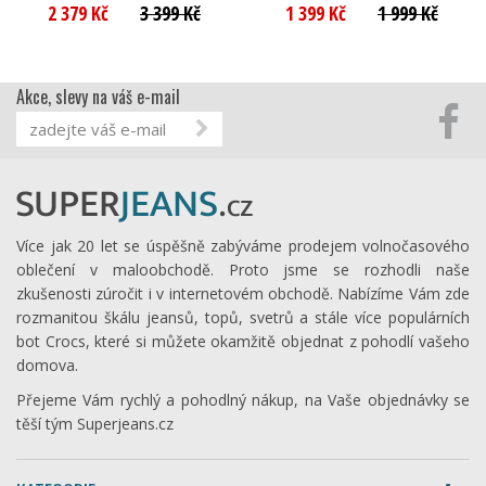
2 379 Kč
3 399 Kč
1 399 Kč
1 999 Kč
Akce, slevy na váš e-mail
Více jak 20 let se úspěšně zabýváme prodejem volnočasového
oblečení v maloobchodě. Proto jsme se rozhodli naše
zkušenosti zúročit i v internetovém obchodě. Nabízíme Vám zde
rozmanitou škálu jeansů, topů, svetrů a stále více populárních
bot Crocs, které si můžete okamžitě objednat z pohodlí vašeho
domova.
Přejeme Vám rychlý a pohodlný nákup, na Vaše objednávky se
těší tým Superjeans.cz