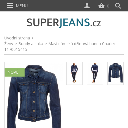
MENU
0
Úvodní strana
>
Ženy
>
Bundy a saka
>
Mavi dámská džínová bunda Charlize
1170015415
NOVÉ