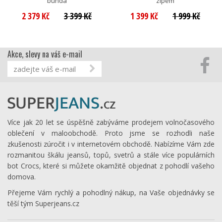
bunda
zipem
2 379 Kč
3 399 Kč
1 399 Kč
1 999 Kč
Akce, slevy na váš e-mail
Více jak 20 let se úspěšně zabýváme prodejem volnočasového
oblečení v maloobchodě. Proto jsme se rozhodli naše
zkušenosti zúročit i v internetovém obchodě. Nabízíme Vám zde
rozmanitou škálu jeansů, topů, svetrů a stále více populárních
bot Crocs, které si můžete okamžitě objednat z pohodlí vašeho
domova.
Přejeme Vám rychlý a pohodlný nákup, na Vaše objednávky se
těší tým Superjeans.cz