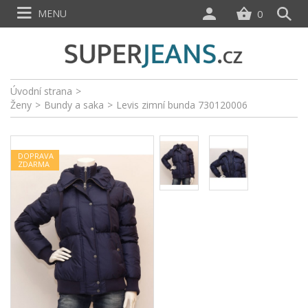
MENU
0
Úvodní strana
>
Ženy
>
Bundy a saka
>
Levis zimní bunda 730120006
DOPRAVA
ZDARMA