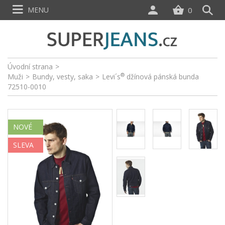
MENU
0
Úvodní strana
>
®
Muži
>
Bundy, vesty, saka
>
Levi´s
džínová pánská bunda
72510-0010
NOVÉ
SLEVA