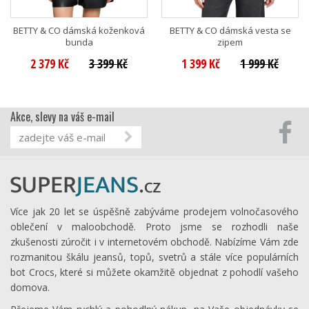
BETTY & CO dámská koženková
BETTY & CO dámská vesta se
bunda
zipem
2 379 Kč
3 399 Kč
1 399 Kč
1 999 Kč
Akce, slevy na váš e-mail
Více jak 20 let se úspěšně zabýváme prodejem volnočasového
oblečení v maloobchodě. Proto jsme se rozhodli naše
zkušenosti zúročit i v internetovém obchodě. Nabízíme Vám zde
rozmanitou škálu jeansů, topů, svetrů a stále více populárních
bot Crocs, které si můžete okamžitě objednat z pohodlí vašeho
domova.