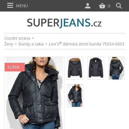
MENU
0
Úvodní strana
>
®
Ženy
>
Bundy a saka
>
Levi´s
dámská zimní bunda 75034-0003
SLEVA