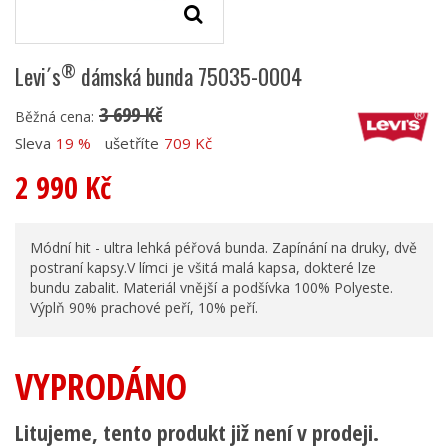
®
Levi´s
dámská bunda 75035-0004
3 699 Kč
Běžná cena:
Sleva
19 %
ušetříte
709 Kč
2 990 Kč
Módní hit - ultra lehká péřová bunda. Zapínání na druky, dvě
postraní kapsy.V límci je všitá malá kapsa, dokteré lze
bundu zabalit. Materiál vnější a podšívka 100% Polyeste.
Výplň 90% prachové peří, 10% peří.
VYPRODÁNO
Litujeme, tento produkt již není v prodeji.