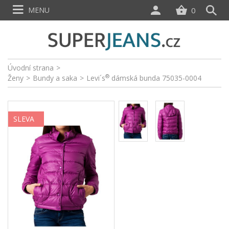
MENU
0
Úvodní strana
>
®
Ženy
>
Bundy a saka
>
Levi´s
dámská bunda 75035-0004
SLEVA