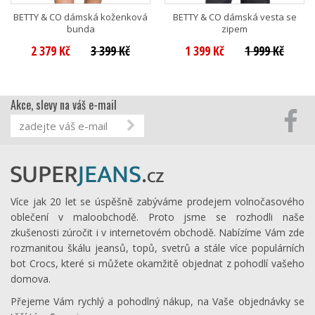
BETTY & CO dámská koženková
BETTY & CO dámská vesta se
bunda
zipem
2 379 Kč
3 399 Kč
1 399 Kč
1 999 Kč
Akce, slevy na váš e-mail
Více jak 20 let se úspěšně zabýváme prodejem volnočasového
oblečení v maloobchodě. Proto jsme se rozhodli naše
zkušenosti zúročit i v internetovém obchodě. Nabízíme Vám zde
rozmanitou škálu jeansů, topů, svetrů a stále více populárních
bot Crocs, které si můžete okamžitě objednat z pohodlí vašeho
domova.
Přejeme Vám rychlý a pohodlný nákup, na Vaše objednávky se