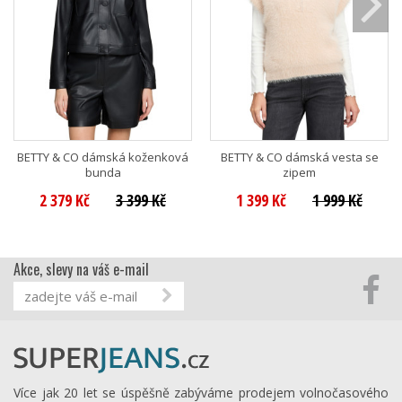
BETTY & CO dámská koženková
BETTY & CO dámská vesta se
bunda
zipem
2 379 Kč
3 399 Kč
1 399 Kč
1 999 Kč
Akce, slevy na váš e-mail
Více jak 20 let se úspěšně zabýváme prodejem volnočasového