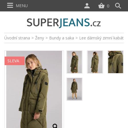
MENU
0
Úvodní strana
>
Ženy
>
Bundy a saka
>
Lee dámský zimní kabát
SLEVA