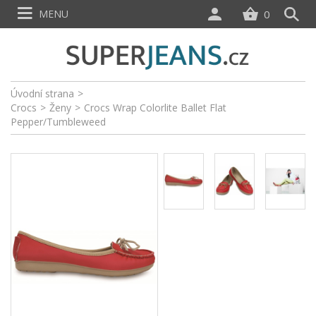
MENU
0
Úvodní strana
>
Crocs
>
Ženy
>
Crocs Wrap Colorlite Ballet Flat
Pepper/Tumbleweed