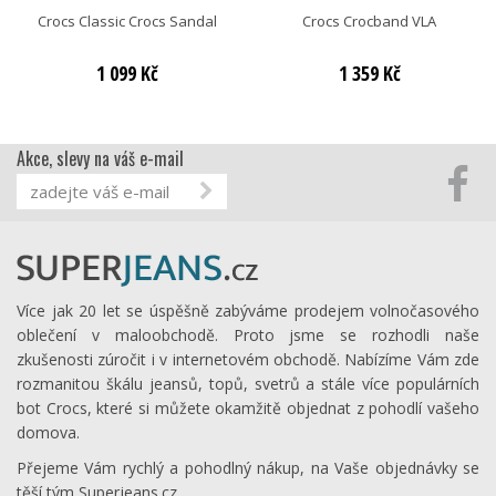
Crocs Classic Crocs Sandal
Crocs Crocband VLA
1 099 Kč
1 359 Kč
Akce, slevy na váš e-mail
Více jak 20 let se úspěšně zabýváme prodejem volnočasového
oblečení v maloobchodě. Proto jsme se rozhodli naše
zkušenosti zúročit i v internetovém obchodě. Nabízíme Vám zde
rozmanitou škálu jeansů, topů, svetrů a stále více populárních
bot Crocs, které si můžete okamžitě objednat z pohodlí vašeho
domova.
Přejeme Vám rychlý a pohodlný nákup, na Vaše objednávky se
těší tým Superjeans.cz