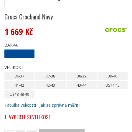
Crocs Crocband Navy
1 669 Kč
BARVA:
VELIKOST:
36-37
37-38
38-39
39-40
41-42
42-43
43-44
US11 45
US13 48-49
Tabulka velikostí
Jak se správně měřit?
VYBERTE SI VELIKOST