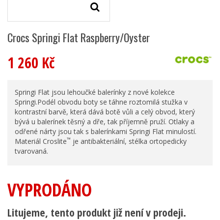
Crocs Springi Flat Raspberry/Oyster
1 260 Kč
Springi Flat jsou lehoučké balerínky z nové kolekce
Springi.Podél obvodu boty se táhne roztomilá stužka v
kontrastní barvě, která dává botě vůli a celý obvod, který
bývá u balerínek těsný a dře, tak příjemně pruží. Otlaky a
odřené nárty jsou tak s balerínkami Springi Flat minulostí.
™
Materiál Croslite
je antibakteriální, stélka ortopedicky
tvarovaná.
VYPRODÁNO
Litujeme, tento produkt již není v prodeji.