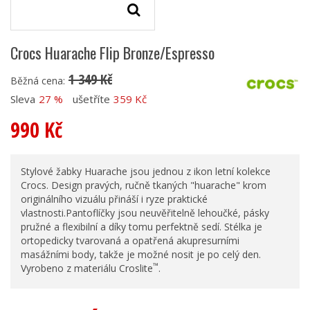
Crocs Huarache Flip Bronze/Espresso
1 349 Kč
Běžná cena:
Sleva
27 %
ušetříte
359 Kč
990 Kč
Stylové žabky Huarache jsou jednou z ikon letní kolekce
Crocs. Design pravých, ručně tkaných "huarache" krom
originálního vizuálu přináší i ryze praktické
vlastnosti.Pantoflíčky jsou neuvěřitelně lehoučké, pásky
pružné a flexibilní a díky tomu perfektně sedí. Stélka je
ortopedicky tvarovaná a opatřená akupresurními
masážními body, takže je možné nosit je po celý den.
™
Vyrobeno z materiálu Croslite
.