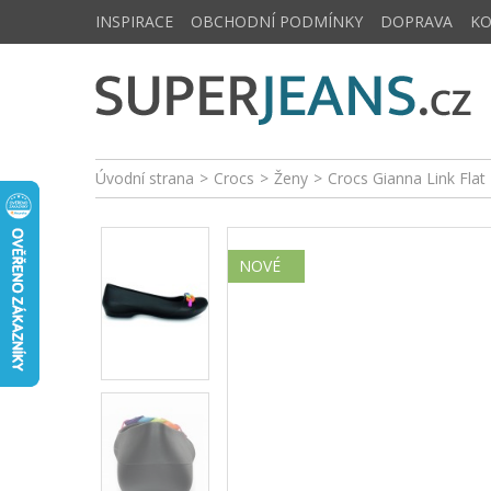
INSPIRACE
OBCHODNÍ PODMÍNKY
DOPRAVA
K
Úvodní strana
>
Crocs
>
Ženy
>
Crocs Gianna Link Flat 
NOVÉ