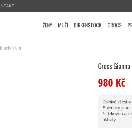
ONTAKT
ŽENY
MUŽI
BIRKENSTOCK
CROCS
P
Black/Multi
Crocs Gianna 
980 Kč
Oslnivé všestran
Balerínky jsou 
řetízkovou apli
aktivity.