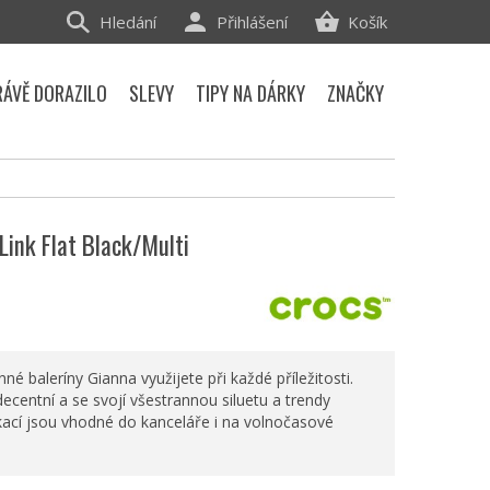
Hledání
Přihlášení
Košík
RÁVĚ DORAZILO
SLEVY
TIPY NA DÁRKY
ZNAČKY
Link Flat Black/Multi
né baleríny Gianna využijete při každé příležitosti.
decentní a se svojí všestrannou siluetu a trendy
kací jsou vhodné do kanceláře i na volnočasové