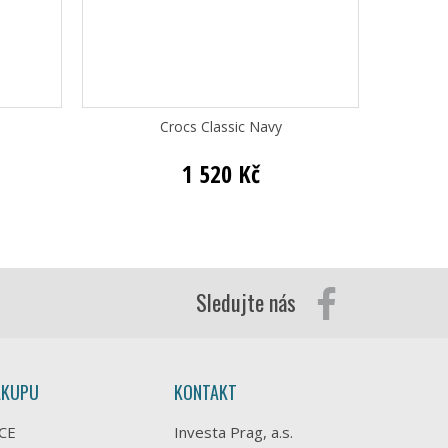
Crocs Classic Navy
C
1 520 Kč
Sledujte nás
ÁKUPU
KONTAKT
CE
Investa Prag, a.s.