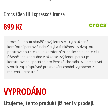
Crocs Cleo III Espresso/Bronze
899 Kč
™
Crocs
Cleo III přináší nový letní styl. Tyto úžasné
komfortní pantovlé nabízí styl a funkčnost. S dvojitou
polstrovanou stélkou a komfortními pásky se budete cítit
úžasně i na konci dne.Vložka se zvýšenou patou je
konstruovaná speciálné pro ženské chodidla. Akuprsesuvní
vzorek zajistí správné prokrvování chodid. Vyrobeno z
™
materiálu croslite
.
VYPRODÁNO
Litujeme, tento produkt již není v prodeji.