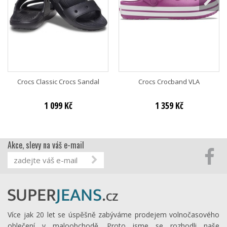
Crocs Classic Crocs Sandal
Crocs Crocband VLA
1 099 Kč
1 359 Kč
Akce, slevy na váš e-mail
Více jak 20 let se úspěšně zabýváme prodejem volnočasového
oblečení v maloobchodě. Proto jsme se rozhodli naše