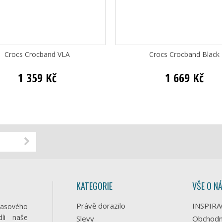
Crocs Crocband VLA
Crocs Crocband Black
1 359 Kč
1 669 Kč
KATEGORIE
VŠE O N
Právě dorazilo
INSPIRA
časového
li naše
Slevy
Obchodn