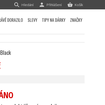
Hledání
Přihlášení
Košík
RÁVĚ DORAZILO
SLEVY
TIPY NA DÁRKY
ZNAČKY
 Black
č
ÁNO