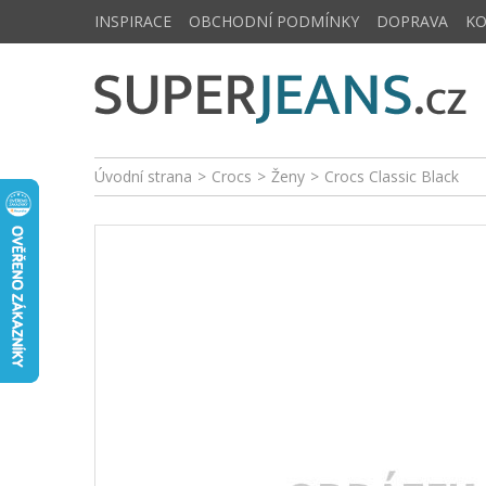
INSPIRACE
OBCHODNÍ PODMÍNKY
DOPRAVA
K
Úvodní strana
>
Crocs
>
Ženy
>
Crocs Classic Black