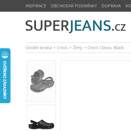
INSPIRACE
OBCHODNÍ PODMÍNKY
DOPRAVA
K
Úvodní strana
>
Crocs
>
Ženy
>
Crocs Classic Black