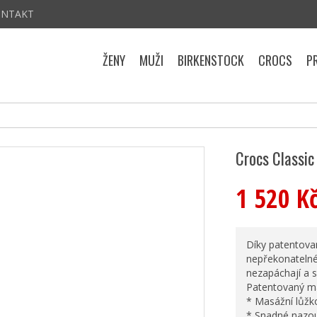
ONTAKT
ŽENY
MUŽI
BIRKENSTOCK
CROCS
P
Crocs Classic
1 520 K
Díky patentova
nepřekonatelné 
nezapáchají a s
Patentovaný mat
* Masážní lůžk
* Snadné nazou