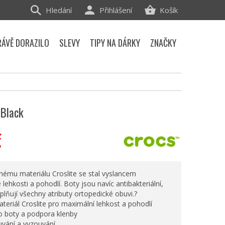
Hledání
Přihlášení
Košík
RÁVĚ DORAZILO
SLEVY
TIPY NA DÁRKY
ZNAČKY
 Black
č
nému materiálu Croslite se stal vyslancem
lehkosti a pohodlí. Boty jsou navíc antibakteriální,
plňují všechny atributy ortopedické obuvi.?
eriál Croslite pro maximální lehkost a pohodlí
o boty a podpora klenby
vání a vyzouvání