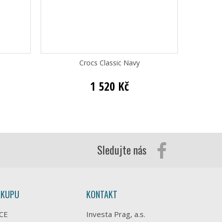
Crocs Classic Navy
C
1 520 Kč
Sledujte nás
ÁKUPU
KONTAKT
CE
Investa Prag, a.s.