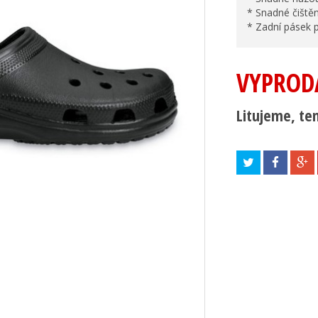
* Snadné čištěn
* Zadní pásek p
VYPROD
Litujeme, ten