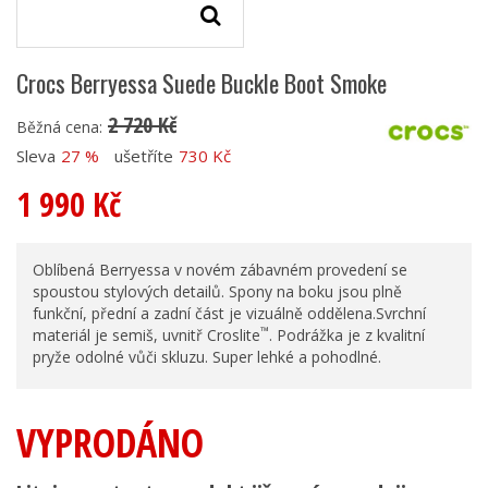
Crocs Berryessa Suede Buckle Boot Smoke
2 720 Kč
Běžná cena:
Sleva
27 %
ušetříte
730 Kč
1 990 Kč
Oblíbená Berryessa v novém zábavném provedení se
spoustou stylových detailů. Spony na boku jsou plně
funkční, přední a zadní část je vizuálně oddělena.Svrchní
™
materiál je semiš, uvnitř Croslite
. Podrážka je z kvalitní
pryže odolné vůči skluzu. Super lehké a pohodlné.
VYPRODÁNO