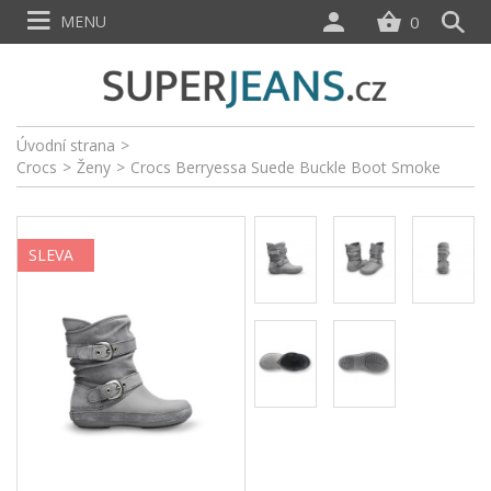
MENU
0
Úvodní strana
>
Crocs
>
Ženy
>
Crocs Berryessa Suede Buckle Boot Smoke
SLEVA