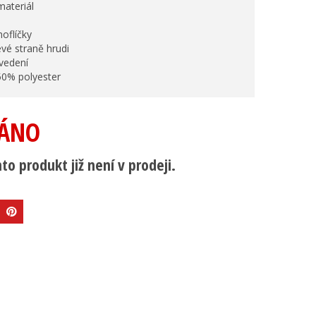
materiál
noflíčky
evé straně hrudi
ovedení
50% polyester
ÁNO
to produkt již není v prodeji.