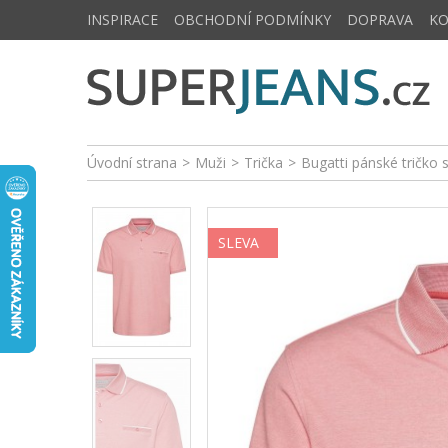
INSPIRACE
OBCHODNÍ PODMÍNKY
DOPRAVA
K
Úvodní strana
>
Muži
>
Trička
>
Bugatti pánské tričko
SLEVA