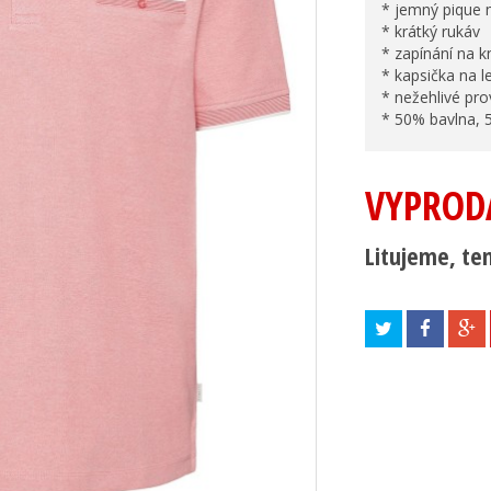
* jemný pique 
* krátký rukáv
* zapínání na k
* kapsička na l
* nežehlivé pr
* 50% bavlna, 
VYPROD
Litujeme, ten