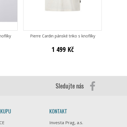
noflíky
Pierre Cardin pánské triko s knoflíky
Pi
1 499 Kč
Sledujte nás
ÁKUPU
KONTAKT
CE
Investa Prag, a.s.