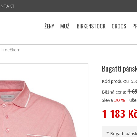
ONTAKT
ŽENY
MUŽI
BIRKENSTOCK
CROCS
P
 s límečkem
Bugatti pánsk
Kód produktu:
55
1 6
Běžná cena:
Sleva
30 %
uše
1 183 K
* Bugatti pánsk