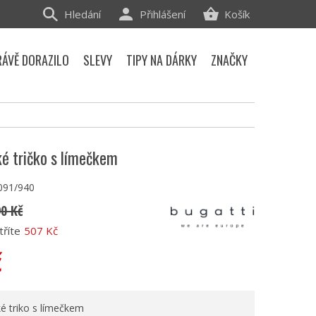
Hledání
Přihlášení
Košík
RÁVĚ DORAZILO
SLEVY
TIPY NA DÁRKY
ZNAČKY
é tričko s límečkem
091/940
90 Kč
tříte
507 Kč
č
é triko s límečkem