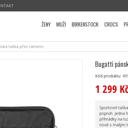
ONTAKT
ŽENY
MUŽI
BIRKENSTOCK
CROCS
P
nská taška přes rameno
Bugatti páns
Kód produktu:
49
1 299 K
Sportovní taška
popruh. Jedna h
přihrádky na tu
nově s malým 