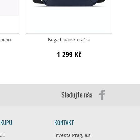
ameno
Bugatti pánská taška
Bugatt
1 299 Kč
Sledujte nás
ÁKUPU
KONTAKT
CE
Investa Prag, a.s.