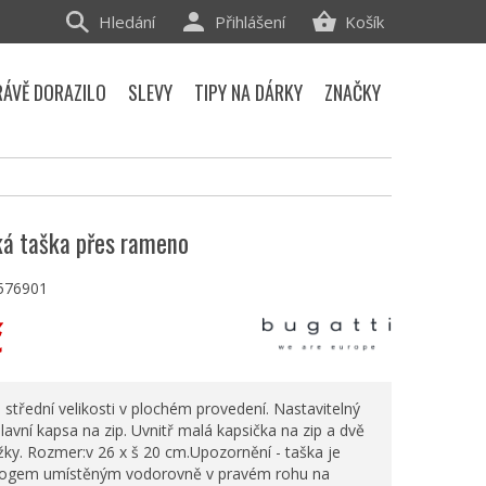
Hledání
Přihlášení
Košík
RÁVĚ DORAZILO
SLEVY
TIPY NA DÁRKY
ZNAČKY
ká taška přes rameno
576901
č
 střední velikosti v plochém provedení. Nastavitelný
lavní kapsa na zip. Uvnitř malá kapsička na zip a dvě
žky. Rozmer:v 26 x š 20 cm.Upozornění - taška je
logem umístěným vodorovně v pravém rohu na