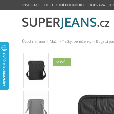
INSPIRACE
OBCHODNÍ PODMÍNKY
DOPRAVA
K
Úvodní strana
>
Muži
>
Tašky, peněženky
>
Bugatti pá
NOVÉ