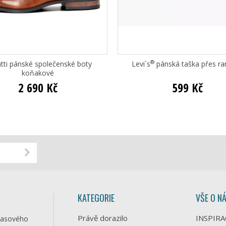
®
tti pánské společenské boty
Levi´s
pánská taška přes r
koňakové
2 690 Kč
599 Kč
KATEGORIE
VŠE O N
Právě dorazilo
INSPIRA
časového