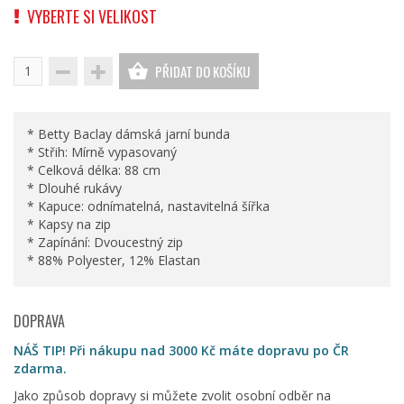
VYBERTE SI VELIKOST
PŘIDAT DO KOŠÍKU
* Betty Baclay dámská jarní bunda
* Střih: Mírně vypasovaný
* Celková délka: 88 cm
* Dlouhé rukávy
* Kapuce: odnímatelná, nastavitelná šířka
* Kapsy na zip
* Zapínání: Dvoucestný zip
* 88% Polyester, 12% Elastan
DOPRAVA
NÁŠ TIP! Při nákupu nad 3000 Kč máte dopravu po ČR
zdarma.
Jako způsob dopravy si můžete zvolit osobní odběr na