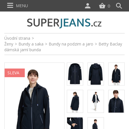
MENU
0
Úvodní strana
>
Ženy
>
Bundy a saka
>
Bundy na podzim a jaro
>
Betty Baclay
dámská jarní bunda
SLEVA