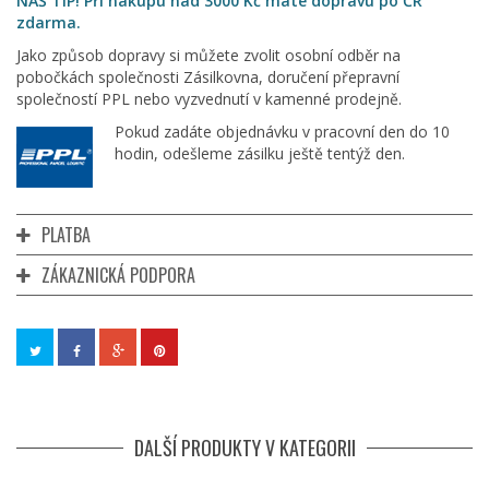
NÁŠ TIP! Při nákupu nad 3000 Kč máte dopravu po ČR
zdarma.
Jako způsob dopravy si můžete zvolit osobní odběr na
pobočkách společnosti Zásilkovna, doručení přepravní
společností PPL nebo vyzvednutí v kamenné prodejně.
Pokud zadáte objednávku v pracovní den do 10
hodin, odešleme zásilku ještě tentýž den.
PLATBA
ZÁKAZNICKÁ PODPORA
DALŠÍ PRODUKTY V KATEGORII