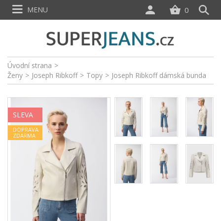
MENU
0
Úvodní strana
>
Ženy
>
Joseph Ribkoff
>
Topy
>
Joseph Ribkoff dámská bunda
SLEVA
DOPRAVA
ZDARMA