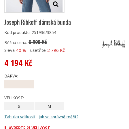
Joseph Ribkoff dámská bunda
Kód produktu:
251936/3854
6 990 Kč
Běžná cena:
Sleva
40 %
ušetříte
2 796 Kč
4 194 Kč
BARVA:
VELIKOST:
S
M
Tabulka velikostí
Jak se správně měřit?
VYBERTE SI VELIKOST