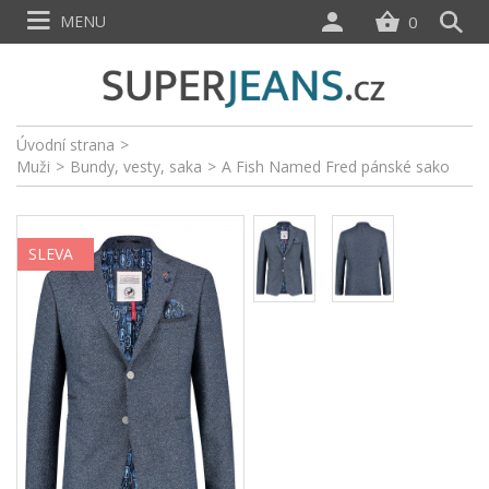
MENU
0
Úvodní strana
>
Muži
>
Bundy, vesty, saka
>
A Fish Named Fred pánské sako
SLEVA