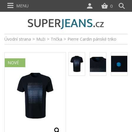
MENU
0
Úvodní strana
>
Muži
>
Trička
>
Pierre Cardin pánské triko
NOVÉ