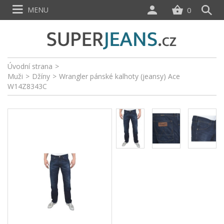
MENU
0
Úvodní strana
>
Muži
>
Džíny
>
Wrangler pánské kalhoty (jeansy) Ace
W14Z8343C